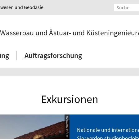
urwesen und Geodäsie
ür Wasserbau und Ästuar- und Küsteningenieu
ung
Auftragsforschung
Exkursionen
© LuFI/Schlurmann
Nationale und internation
Sie werden studienbegleit