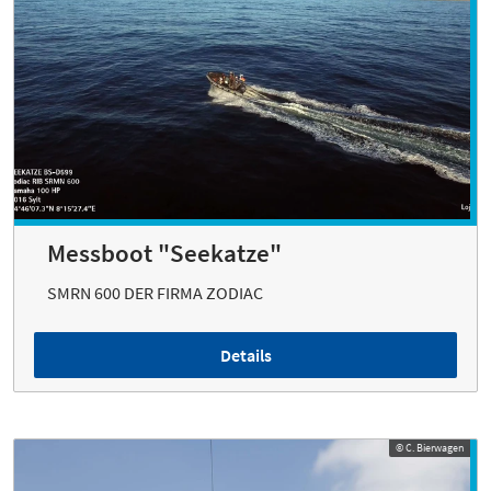
Messboot "Seekatze"
SMRN 600 DER FIRMA ZODIAC
Details
© C. Bierwagen
© C. Bierwagen