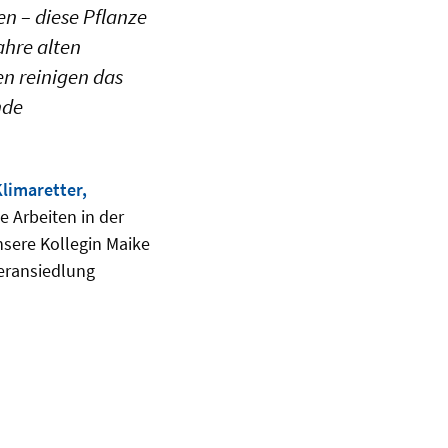
en – diese Pflanze
ahre alten
en reinigen das
nde
limaretter,
e Arbeiten in der
nsere Kollegin Maike
deransiedlung