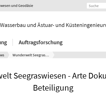
urwesen und Geodäsie
ür Wasserbau und Ästuar- und Küsteningenieu
ung
Auftragsforschung
ws
Wunderwelt Seegraswiesen - Arte Doku mit LuFI Beteiligung
lt Seegraswiesen - Arte Doku
Beteiligung