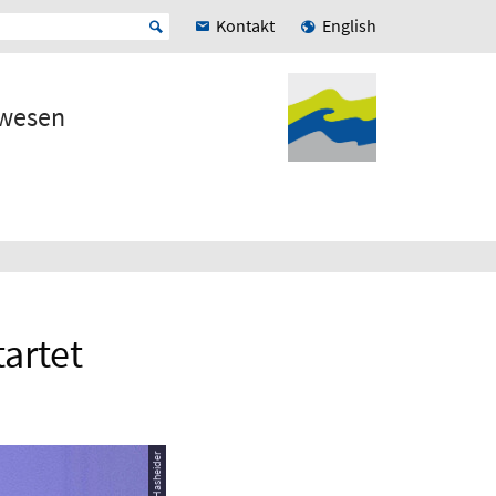
Kontakt
English
rwesen
artet
© Sinje Hasheider