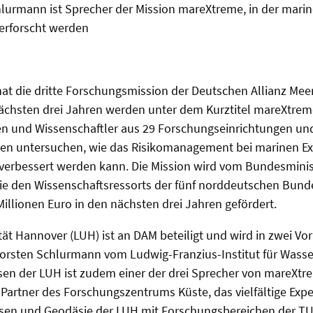
chlurmann ist Sprecher der Mission mareXtreme, in der mari
erforscht werden
at die dritte Forschungsmission der Deutschen Allianz Me
ächsten drei Jahren werden unter dem Kurztitel mareXtrem
en und Wissenschaftler aus 29 Forschungseinrichtungen un
nen untersuchen, wie das Risikomanagement bei marinen E
verbessert werden kann. Die Mission wird vom Bundesminis
e den Wissenschaftsressorts der fünf norddeutschen Bund
illionen Euro in den nächsten drei Jahren gefördert.
ität Hannover (LUH) ist an DAM beteiligt und wird in zwei V
. Torsten Schlurmann vom Ludwig-Franzius-Institut für Wass
en der LUH ist zudem einer der drei Sprecher von mareXtr
t Partner des Forschungszentrums Küste, das vielfältige Expe
sen und Geodäsie der LUH mit Forschungsbereichen der T