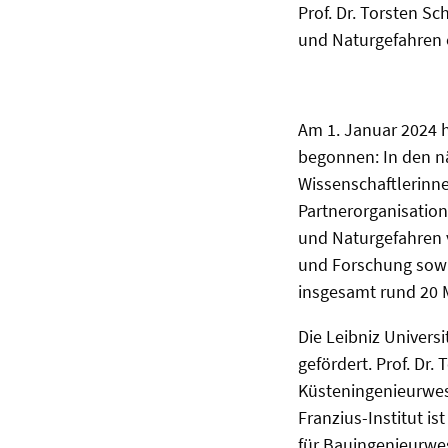
Prof. Dr. Torsten S
und Naturgefahren 
Am 1. Januar 2024 h
begonnen: In den n
Wissenschaftlerinn
Partnerorganisatio
und Naturgefahren 
und Forschung sowi
insgesamt rund 20 M
Die Leibniz Univers
gefördert. Prof. Dr
Küsteningenieurwes
Franzius-Institut is
für Bauingenieurwe