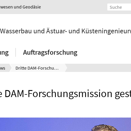
urwesen und Geodäsie
ür Wasserbau und Ästuar- und Küsteningenieu
ung
Auftragsforschung
ws
Dritte DAM-Forschungsmission gestartet
te DAM-Forschungsmission gest