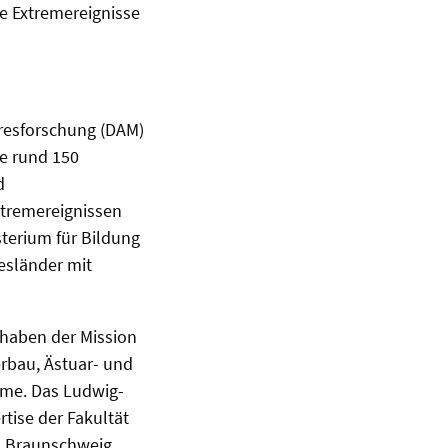
ne Extremereignisse
eresforschung (DAM)
e rund 150
d
xtremereignissen
terium für Bildung
esländer mit
orhaben der Mission
erbau, Ästuar- und
eme. Das Ludwig-
rtise der Fakultät
U Braunschweig