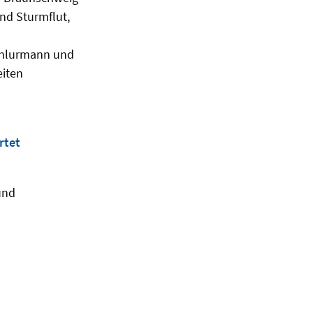
nd Sturmflut,
chlurmann und
eiten
rtet
und