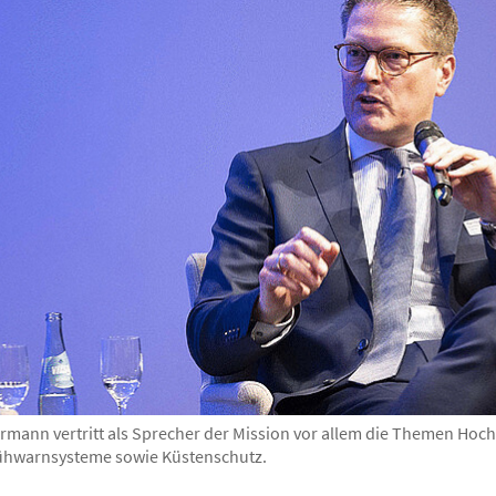
lurmann vertritt als Sprecher der Mission vor allem die Themen Hoc
ühwarnsysteme sowie Küstenschutz.