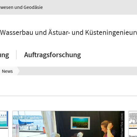
urwesen und Geodäsie
ür Wasserbau und Ästuar- und Küsteningenieu
ung
Auftragsforschung
News
© Michael Fink (2026)